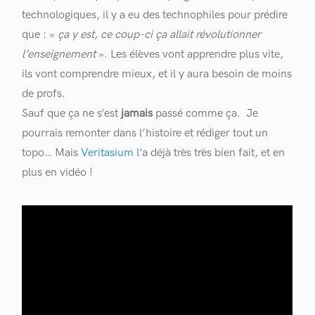
technologiques, il y a eu des technophiles pour prédire
que : «
ça y est, ce coup-ci ça allait révolutionner
l’enseignement
». Les élèves vont apprendre plus vite,
ils vont comprendre mieux, et il y aura besoin de moins
de profs.
Sauf que ça ne s’est
jamais
passé comme ça. Je
pourrais remonter dans l’histoire et rédiger tout un
topo… Mais
Veritasium
l’a déjà très très bien fait, et en
plus en vidéo !