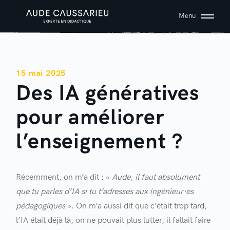
Menu
15 mai 2025
Des IA génératives
pour améliorer
l’enseignement ?
Récemment, on m’a dit : «
Aude, il faut absolument
que tu parles d’IA si tu t’adresses aux ingénieur·es
pédagogiques
». On m’a aussi dit que c’était trop tard,
l’IA était déjà là, on ne pouvait plus lutter, il fallait faire