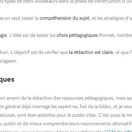
is types de tests utilisateurs dans la phase de construction d’un
s on veut tester la
compréhension du sujet
, et les stratégies d
ogie.
L’idée est de tester les
choix pédagogiques
(format, nombre 
ion. L’objectif est de vérifier que
la rédaction est claire
, et que 
s’agacer.
iques
t en amont de la rédaction des ressources pédagogiques, mais aprè
en général déjà interrogé les expert·es, fait de la biblio, et je veux
s astuces, sont bien aidantes pour le public cible. C’est aussi le
 public et de mieux comprendre leurs raisonnements alternatifs