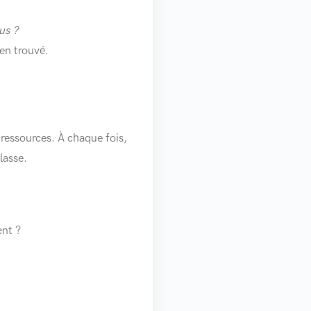
us ?
ien trouvé.
 ressources. À chaque fois,
lasse.
ent ?