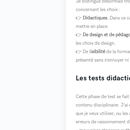
Je distingue désormais tro
concernant les choix :
👉
Didactiques.
Dans ce ca
mettre en place.
👉
De design et de pédag
les choix de design.
👉 De l
isibilité
de la format
présenté sans s’ennuyer ni 
Les tests didact
Cette phase de test se fai
contenu disciplinaire. J’ai 
que je veux utiliser, ou le
erreurs de raisonnement du