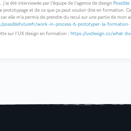
, j’ai été interviewée par l’équipe de l’agence de design
Possible
 prototypage et de ce que ça peut vouloir dire en formation. Cet
car elle m’a permis de prendre du recul sur une partie de mon acti
/possiblefuturefr/work-in-process-6-prototyper-la-formatio
ette sur l’UX design en formation :
https://uxdesign.cc/what-do