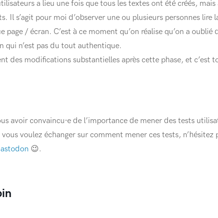
tilisateurs a lieu une fois que tous les textes ont été créés, mais
ts. Il s’agit pour moi d’observer une ou plusieurs personnes lire
ue page / écran. C’est à ce moment qu’on réalise qu’on a oublié 
on qui n’est pas du tout authentique.
ent des modifications substantielles après cette phase, et c’est t
vous avoir convaincu·e de l’importance de mener des tests utilis
i vous voulez échanger sur comment mener ces tests, n’hésitez 
astodon
😉.
oin