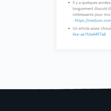
Il y a quelques années
longuement discuté de
intéressante pour moi 
:
https://medium.com
Un article assez chou
like-ae1fda4497a8