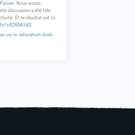
 Future
. Nous avons
te discussion a été très
vité. Et le résultat est ici
n-1e1c535541d2
es-ux-in-education-look-