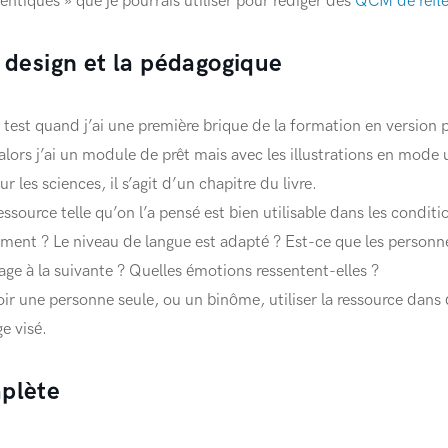
ntiques » que je pourrais utiliser pour rédiger des
QCM de réfle
e design et la pédagogique
test quand j’ai une première brique de la formation en version p
alors j’ai un module de prêt mais avec les illustrations en mod
r les sciences, il s’agit d’un chapitre du livre.
 ressource telle qu’on l’a pensé est bien utilisable dans les condit
ment ? Le niveau de langue est adapté ? Est-ce que les personne
age à la suivante ? Quelles émotions ressentent-elles ?
voir une personne seule, ou un binôme, utiliser la ressource dans 
e visé.
mplète