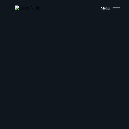
Menu
Le blog
Retrouvez des articles de fond et des retours d'expérience.