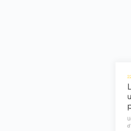
2
L
U
d