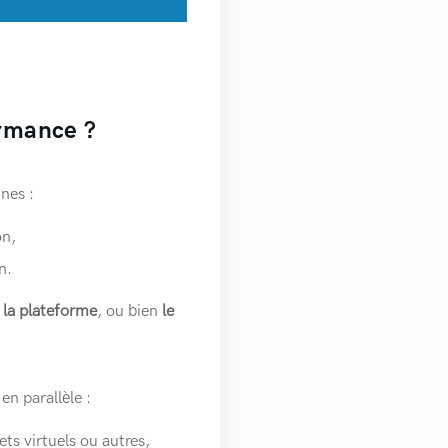
ormance ?
nes :
on,
n.
ur la plateforme
, ou bien
le
en parallèle :
ts virtuels ou autres,