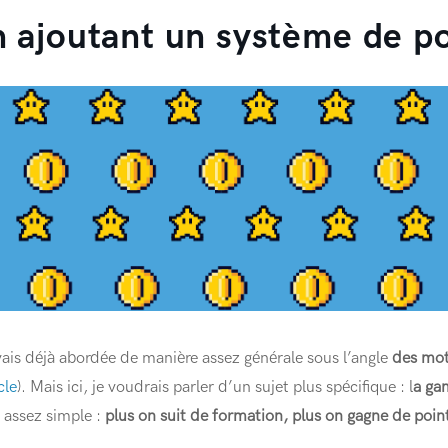
n ajoutant un système de p
vais déjà abordée de manière assez générale sous l’angle
des mot
cle
). Mais ici, je voudrais parler d’un sujet plus spécifique : l
a gam
 assez simple :
plus on suit de formation, plus on gagne de poin