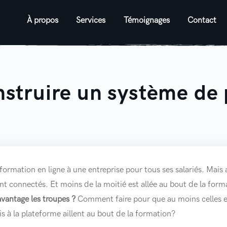
À propos
Services
Témoignages
Contact
struire un système de p
formation en ligne à une entreprise pour tous ses salariés. Mais
ont connectés. Et moins de la moitié est allée au bout de la form
antage les troupes ?
Comment faire pour que au moins celles et
s à la plateforme aillent au bout de la formation?