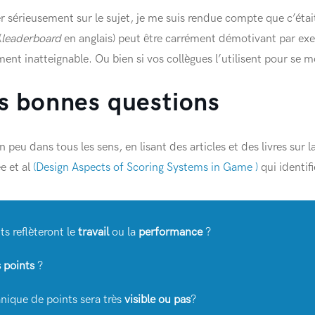
 sérieusement sur le sujet, je me suis rendue compte que c’étai
(
leaderboard
en anglais) peut être carrément démotivant par exe
ment inatteignable. Ou bien si vos collègues l’utilisent pour se 
es bonnes questions
n peu dans tous les sens, en lisant des articles et des livres sur la
e et al
(Design Aspects of Scoring Systems in Game )
qui identifi
ts reflèteront le 
travail
 ou la 
performance
 ?

s points
 ?

nique de points sera très 
visible ou pas