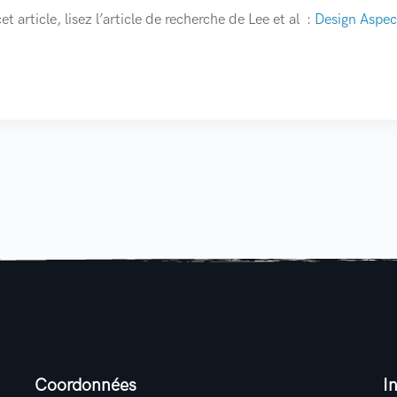
et article, lisez l’article de recherche de Lee et al :
Design Aspec
Coordonnées
I