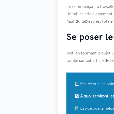
En commençant à travailler
Un tableau de classement 
haut du tableau est totale
Se poser l
bref, en tournant le sujet u
tombé sur cet article de Le
1️⃣ Est-ce que les poin
2️⃣ À quoi serviront le
3️⃣ Est-ce que la méca